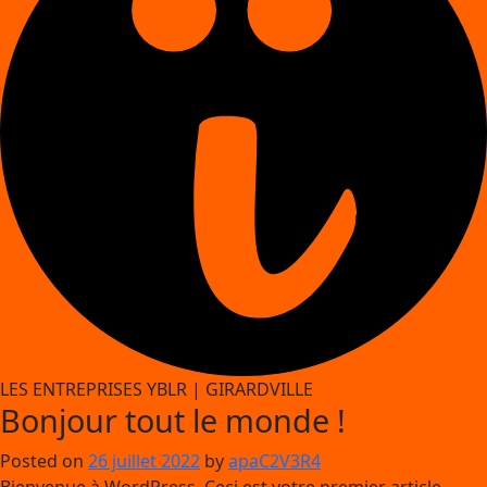
LES ENTREPRISES YBLR
|
GIRARDVILLE
Bonjour tout le monde !
Posted on
26 juillet 2022
by
apaC2V3R4