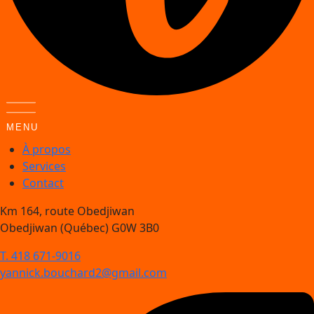
MENU
À propos
Services
Contact
Km 164, route Obedjiwan
Obedjiwan (Québec) G0W 3B0
T. 418 671-9016
yannick.bouchard2@gmail.com