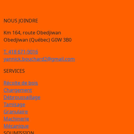
NOUS JOINDRE
Km 164, route Obedjiwan
Obedjiwan (Québec) G0W 3B0
T. 418 671-9016
yannick.bouchard2@gmail.com
SERVICES
Récolte de bois
Chargement
Débroussaillage
Tamisage
Granulaire
Machinerie
Mécanique
SOUMISSION