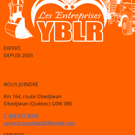
EXPERT,
DEPUIS 2003
NOUS JOINDRE
Km 164, route Obedjiwan
Obedjiwan (Québec) G0W 3B0
T. 418 671-9016
yannick.bouchard2@gmail.com
SERVICES