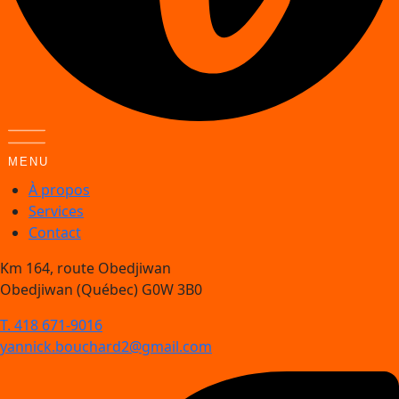
MENU
À propos
Services
Contact
Km 164, route Obedjiwan
Obedjiwan (Québec) G0W 3B0
T. 418 671-9016
yannick.bouchard2@gmail.com